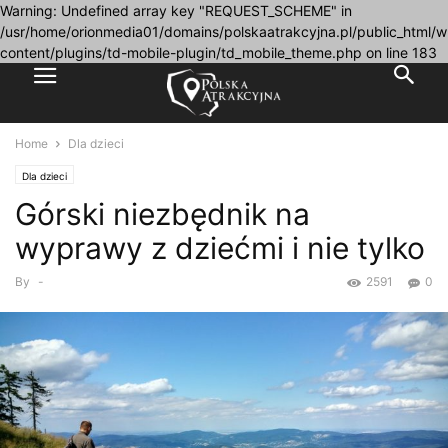
Warning: Undefined array key "REQUEST_SCHEME" in
/usr/home/orionmedia01/domains/polskaatrakcyjna.pl/public_html/w
content/plugins/td-mobile-plugin/td_mobile_theme.php on line 183
Home
Dla dzieci
Dla dzieci
Górski niezbędnik na
wyprawy z dziećmi i nie tylko
By
-
2591
0