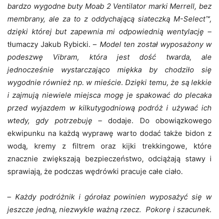
bardzo wygodne buty Moab 2 Ventilator marki Merrell, bez
membrany, ale za to z oddychającą siateczką
M-Select™
,
dzięki której but zapewnia mi odpowiednią wentylację
–
tłumaczy Jakub Rybicki. –
Model ten został wyposażony w
podeszwę Vibram, która jest dość twarda, ale
jednocześnie wystarczająco miękka by chodziło się
wygodnie również np. w mieście. Dzięki temu, że są lekkie
i zajmują niewiele miejsca mogę je spakować do plecaka
przed wyjazdem w kilkutygodniową podróż i używać ich
wtedy, gdy potrzebuję
– dodaje. Do obowiązkowego
ekwipunku na każdą wyprawę warto dodać także bidon z
wodą, kremy z filtrem oraz kijki trekkingowe, które
znacznie zwiększają bezpieczeństwo, odciążają stawy i
sprawiają, że podczas wędrówki pracuje całe ciało.
–
Każdy podróżnik i górołaz powinien wyposażyć się w
jeszcze jedną, niezwykle ważną rzecz. Pokorę i szacunek.