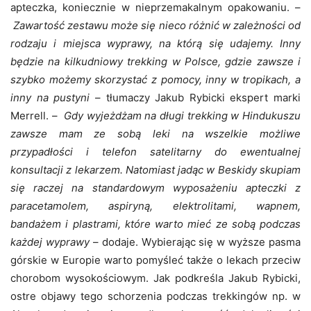
apteczka, koniecznie w nieprzemakalnym opakowaniu. –
Zawartość zestawu może się nieco różnić w zależności od
rodzaju i miejsca wyprawy, na którą się udajemy. Inny
będzie na kilkudniowy trekking w Polsce, gdzie zawsze i
szybko możemy skorzystać z pomocy, inny w tropikach, a
inny na pustyni
– tłumaczy Jakub Rybicki ekspert marki
Merrell. –
Gdy wyjeżdżam na długi trekking w Hindukuszu
zawsze mam ze sobą leki na wszelkie możliwe
przypadłości i telefon satelitarny do ewentualnej
konsultacji z lekarzem. Natomiast jadąc w Beskidy skupiam
się raczej na standardowym wyposażeniu apteczki z
paracetamolem, aspiryną, elektrolitami, wapnem,
bandażem i plastrami, które warto mieć ze sobą podczas
każdej wyprawy
– dodaje. Wybierając się w wyższe pasma
górskie w Europie warto pomyśleć także o lekach przeciw
chorobom wysokościowym. Jak podkreśla Jakub Rybicki,
ostre objawy tego schorzenia podczas trekkingów np. w